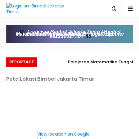
Logicism Bimbel Jakarta Timur | Bimbel
Matematika IPA Fisika Kimia Biologi Komputer Bahasa Inggris Jakarta Timur No. Hp:
082210027724
eaking News Math
Pelajaran Matematika Fungsi
K
REPORTAGE
Science education
Trigonometri
Peta Lokasi Bimbel Jakarta Timur
View location on Google