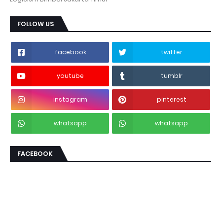
FOLLOW US
facebook
twitter
youtube
tumblr
instagram
pinterest
whatsapp
whatsapp
FACEBOOK