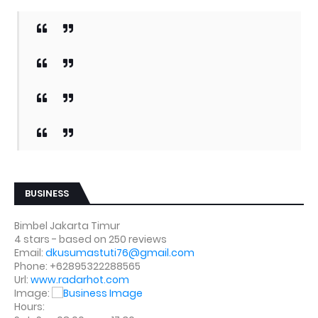
BUSINESS
Bimbel Jakarta Timur
4
stars - based on
250
reviews
Email:
dkusumastuti76@gmail.com
Phone:
+62895322288565
Url:
www.radarhot.com
Image:
Hours: