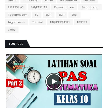
PAT PAS UAS
PAT/PAS/UAS
Pemrograman
Pengukuran
Radarhot com
SD
SMA
SMP
Soal
Trigonometri
Tutorial
UN/UNBK/USBN
UTS/PTS
video
YOUTUBE