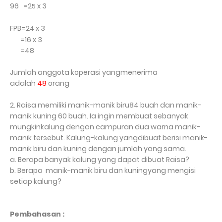
96 =2
x 3
5
FPB=2
x 3
4
=16 x 3
=48
Jumlah anggota koperasi yangmenerima
adalah
48
orang
2. Raisa memiliki manik-manik biru84 buah dan manik-
manik kuning 60 buah. Ia ingin membuat sebanyak
mungkinkalung dengan campuran dua warna manik-
manik tersebut. Kalung-kalung yangdibuat berisi manik-
manik biru dan kuning dengan jumlah yang sama.
a. Berapa banyak kalung yang dapat dibuat Raisa?
b. Berapa
manik-manik biru dan kuningyang mengisi
setiap kalung?
Pembahasan :