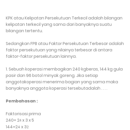
KPK atau Kelipatan Persekutuan Terkecil adalah bilangan
kelipatan terkecil yang sama dari banyaknya suatu
bilangan tertentu.
Sedangkan FPB atau Faktor Persekutuan Terbesar adalah
faktor persekutuan yang nilainya terbesar di antara
faktor-faktor persekutuan lainnya.
1.
Sebuah koperasi membagikan 240 kgberas, 144 kg gula
pasir dan 96 botol minyak goreng. Jika setiap
anggotakoperasi menerima bagian yang sama maka
banyaknya anggota koperasi tersebutadalah . . . .
Pembahasan :
Faktorisasi prima
240=
2
x 3 x 5
4
144=2
x 3
4
2