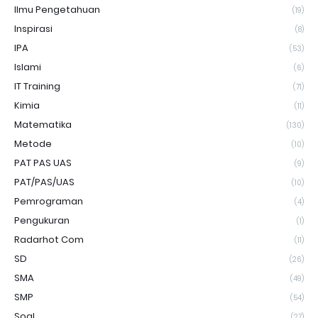
Ilmu Pengetahuan
(19)
Inspirasi
(8)
IPA
(53)
Islami
(6)
IT Training
(71)
Kimia
(11)
Matematika
(130)
Metode
(10)
PAT PAS UAS
(9)
PAT/PAS/UAS
(10)
Pemrograman
(4)
Pengukuran
(1)
Radarhot Com
(11)
SD
(26)
SMA
(49)
SMP
(54)
Soal
(27)