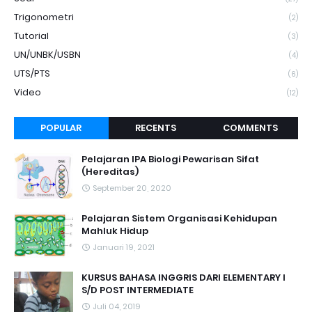
Trigonometri
(2)
Tutorial
(3)
UN/UNBK/USBN
(4)
UTS/PTS
(6)
Video
(12)
POPULAR
RECENTS
COMMENTS
Pelajaran IPA Biologi Pewarisan Sifat
(Hereditas)
September 20, 2020
Pelajaran Sistem Organisasi Kehidupan
Mahluk Hidup
Januari 19, 2021
KURSUS BAHASA INGGRIS DARI ELEMENTARY I
S/D POST INTERMEDIATE
Juli 04, 2019