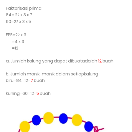
Faktorisasi prima
84= 2
x 3 x 7
2
60=2
x 3 x 5
2
FPB=2
x 3
2
=4 x 3
=12
a. Jumlah kalung yang dapat dibuatadalah
12
buah
b. Jumlah manik-manik dalam setiapkalung
biru=84 : 12=
7
buah
kuning=60 : 12=
5
buah