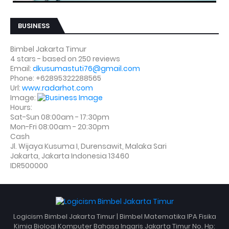
BUSINESS
Bimbel Jakarta Timur
4
stars - based on
250
reviews
Email:
dkusumastuti76@gmail.com
Phone:
+62895322288565
Url:
www.radarhot.com
Image:
Hours:
Sat-Sun 08:00am - 17:30pm
Mon-Fri 08:00am - 20:30pm
Cash
Jl. Wijaya Kusuma I, Durensawit, Malaka Sari
Jakarta
,
Jakarta Indonesia
13460
IDR500000
Logicism Bimbel Jakarta Timur | Bimbel Matematika IPA Fisika
Kimia Biologi Komputer Bahasa Inggris Jakarta Timur No. Hp: