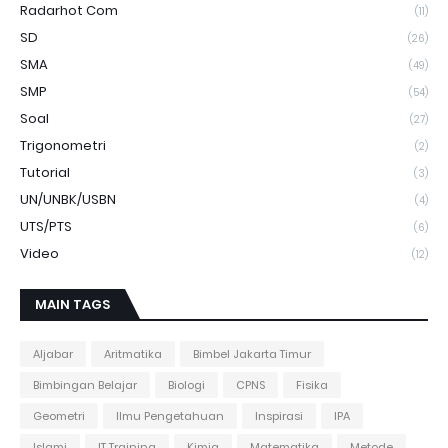
Radarhot Com
(11)
SD
(26)
SMA
(49)
SMP
(54)
Soal
(27)
Trigonometri
(2)
Tutorial
(3)
UN/UNBK/USBN
(4)
UTS/PTS
(6)
Video
(12)
MAIN TAGS
Aljabar
Aritmatika
Bimbel Jakarta Timur
Bimbingan Belajar
Biologi
CPNS
Fisika
Geometri
Ilmu Pengetahuan
Inspirasi
IPA
Islami
IT Training
Kimia
Matematika
Metode