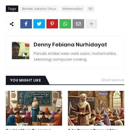
Tags
Bimbel Jakarta Timur
Matematika
SD
Denny Febiana Nurhidayat
Penulis Artikel web-web sains, matematika,
teknologi, komputer coding
YOU MIGHT LIKE
Lihat semua