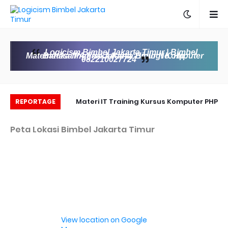
Logicism Bimbel Jakarta Timur | Bimbel
Matematika IPA Fisika Kimia Biologi Komputer Bahasa Inggris Jakarta Timur No. Hp:
082210027724
DARI ELEMENTARY I
Materi IT Training Kursus Komputer PHP
REPORTAGE
POST INTERMEDIATE
Programming & MYSQL basic
Peta Lokasi Bimbel Jakarta Timur
View location on Google