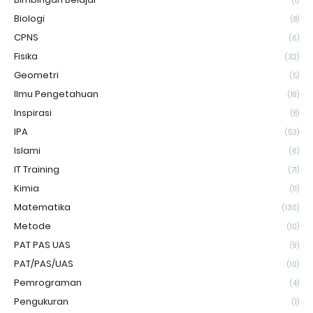
(1)
Biologi
(8)
CPNS
(6)
Fisika
(32)
Geometri
(5)
Ilmu Pengetahuan
(19)
Inspirasi
(8)
IPA
(53)
Islami
(6)
IT Training
(71)
Kimia
(11)
Matematika
(130)
Metode
(10)
PAT PAS UAS
(9)
PAT/PAS/UAS
(10)
Pemrograman
(4)
Pengukuran
(1)