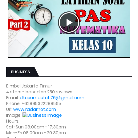
BUSINESS
Bimbel Jakarta Timur
4
stars - based on
250
reviews
Email:
dkusumastuti76@gmail.com
Phone:
+62895322288565
Url:
www.radarhot.com
Image:
Hours:
Sat-Sun 08:00am - 17:30pm
Mon-Fri 08:00am - 20:30pm