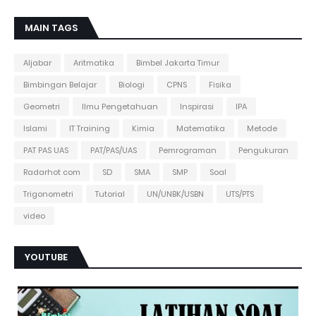
MAIN TAGS
Aljabar
Aritmatika
Bimbel Jakarta Timur
Bimbingan Belajar
Biologi
CPNS
Fisika
Geometri
Ilmu Pengetahuan
Inspirasi
IPA
Islami
IT Training
Kimia
Matematika
Metode
PAT PAS UAS
PAT/PAS/UAS
Pemrograman
Pengukuran
Radarhot com
SD
SMA
SMP
Soal
Trigonometri
Tutorial
UN/UNBK/USBN
UTS/PTS
video
YOUTUBE