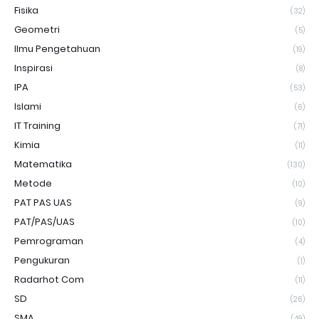
Fisika
(32)
Geometri
(5)
Ilmu Pengetahuan
(19)
Inspirasi
(8)
IPA
(53)
Islami
(6)
IT Training
(71)
Kimia
(11)
Matematika
(130)
Metode
(10)
PAT PAS UAS
(9)
PAT/PAS/UAS
(10)
Pemrograman
(4)
Pengukuran
(1)
Radarhot Com
(11)
SD
(26)
SMA
(49)