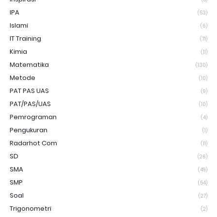
IPA
(53)
Islami
(6)
IT Training
(71)
Kimia
(11)
Matematika
(130)
Metode
(10)
PAT PAS UAS
(9)
PAT/PAS/UAS
(10)
Pemrograman
(4)
Pengukuran
(1)
Radarhot Com
(11)
SD
(26)
SMA
(49)
SMP
(54)
Soal
(27)
Trigonometri
(2)