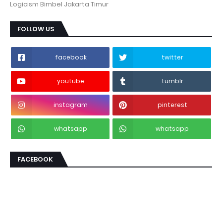
Logicism Bimbel Jakarta Timur
FOLLOW US
facebook
twitter
youtube
tumblr
instagram
pinterest
whatsapp
whatsapp
FACEBOOK