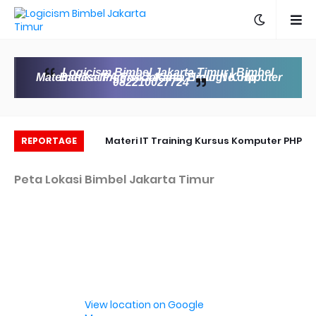
Logicism Bimbel Jakarta Timur | Bimbel
Matematika IPA Fisika Kimia Biologi Komputer Bahasa Inggris Jakarta Timur No. Hp:
082210027724
DARI ELEMENTARY I
Materi IT Training Kursus Komputer PHP
REPORTAGE
POST INTERMEDIATE
Programming & MYSQL basic
Peta Lokasi Bimbel Jakarta Timur
View location on Google