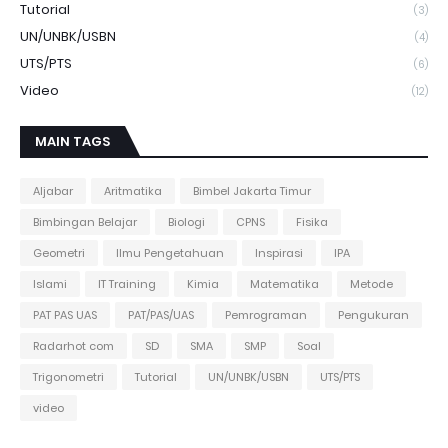
Tutorial
(3)
UN/UNBK/USBN
(4)
UTS/PTS
(6)
Video
(12)
MAIN TAGS
Aljabar
Aritmatika
Bimbel Jakarta Timur
Bimbingan Belajar
Biologi
CPNS
Fisika
Geometri
Ilmu Pengetahuan
Inspirasi
IPA
Islami
IT Training
Kimia
Matematika
Metode
PAT PAS UAS
PAT/PAS/UAS
Pemrograman
Pengukuran
Radarhot com
SD
SMA
SMP
Soal
Trigonometri
Tutorial
UN/UNBK/USBN
UTS/PTS
video