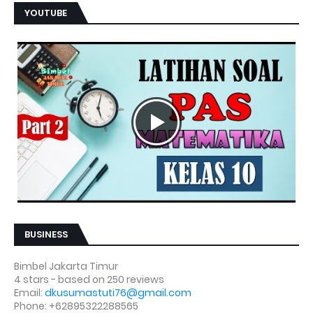
YOUTUBE
BUSINESS
Bimbel Jakarta Timur
4
stars - based on
250
reviews
Email:
dkusumastuti76@gmail.com
Phone:
+62895322288565