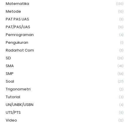
Matematika
(130)
Metode
(10)
PAT PAS UAS
(9)
PAT/PAS/UAS
(10)
Pemrograman
(4)
Pengukuran
(1)
Radarhot Com
(11)
SD
(26)
SMA
(49)
SMP
(54)
Soal
(27)
Trigonometri
(2)
Tutorial
(3)
UN/UNBK/USBN
(4)
UTS/PTS
(6)
Video
(12)